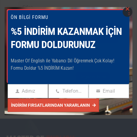
ÖN BİLGİ FORMU
Clos
this
%5 İNDİRİM KAZANMAK İÇİN
Keep me
Parolanızı mı
mod
unuttunuz?
signed in
FORMU DOLDURUNUZ
Master Of English ile Yabancı Dil Öğrenmek Çok Kolay!
Sign In
Formu Doldur %5 İNDİRİM Kazan!
Don't have an account?
Register Now
Adınız
Telefon Numaranız
Email
Adınız
Phone
Email
Number
İNDIRIM FIRSATLARINDAN YARARLANIN