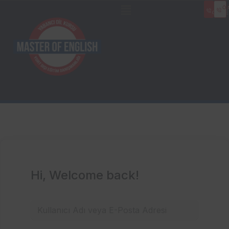
Ö
AD
ÖĞRE
Hi, Welcome back!