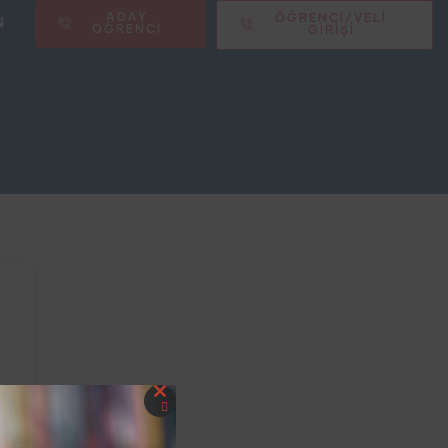
ADAY
N
ÖĞRENCİ/VELİ
ÖĞRENCİ
GİRİŞİ
Close
this