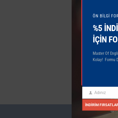
ÖN BİLGİ F
%5 İND
İÇİN 
Master Of Engl
Kolay! Formu D
Adınız
Adınız
İNDIRIM FIRSATL