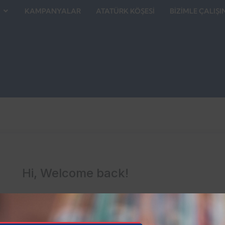
KAMPANYALAR
ATATÜRK KÖŞESİ
BİZİMLE ÇALIŞI
Hi, Welcome back!